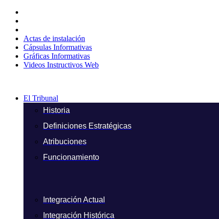
Ir
al
contenido
Actas de instalación
Cápsulas Informativas
Gráficas Informativas
Videos Instructivos Web
El Tribunal
Historia
Definiciones Estratégicas
Atribuciones
Funcionamiento
Integración Actual
Integración Histórica