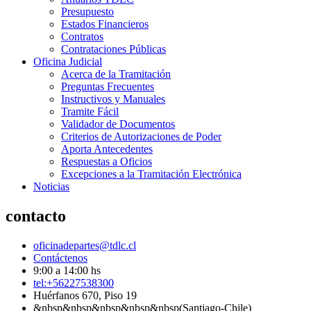
Presupuesto
Estados Financieros
Contratos
Contrataciones Públicas
Oficina Judicial
Acerca de la Tramitación
Preguntas Frecuentes
Instructivos y Manuales
Tramite Fácil
Validador de Documentos
Criterios de Autorizaciones de Poder
Aporta Antecedentes
Respuestas a Oficios
Excepciones a la Tramitación Electrónica
Noticias
contacto
oficinadepartes@tdlc.cl
Contáctenos
9:00 a 14:00 hs
tel:+56227538300
Huérfanos 670, Piso 19
&nbsp&nbsp&nbsp&nbsp&nbsp(Santiago-Chile)