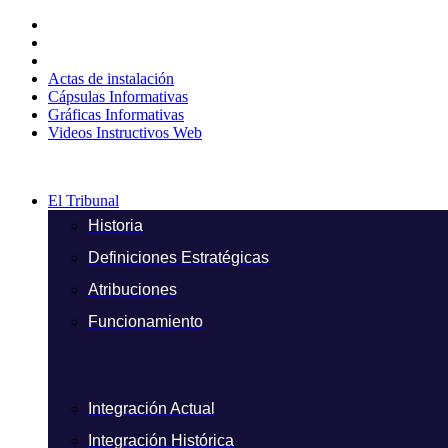
Ir
al
contenido
Actas de instalación
Cápsulas Informativas
Gráficas Informativas
Videos Instructivos Web
El Tribunal
Historia
Definiciones Estratégicas
Atribuciones
Funcionamiento
Integración Actual
Integración Histórica