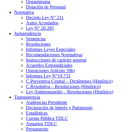
Organigrama
Dotación de Personal
Normativa
Decreto Ley N° 211
Autos Acordados
Ley N° 20.285
Jurisprudencia
Sentencias
Resoluciones
Informes Leyes Especiales
Recomendaciones Normativas
Instrucciones de carácter general
Acuerdos Extrajudiciales
Oposiciones Artículo 39h)
Informes Ley N°19.733
C.Preventiva Central – Dictámenes (Histórico)
C.Resolutiva – Resoluciones (Histórico)
Ley Antimonopolio – Resoluciones (Histórico)
Transparencia
Audiencias Presidente
Declaración de Interés y Patrimonio
Estadísticas
Cuenta Pública TDLC
Anuarios TDLC
Presupuesto