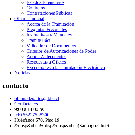
Estados Financieros
Contratos
Contrataciones Públicas
Oficina Judicial
Acerca de la Tramitación
Preguntas Frecuentes
Instructivos y Manuales
Tramite Fácil
Validador de Documentos
Criterios de Autorizaciones de Poder
Aporta Antecedentes
Respuestas a Oficios
Excepciones a la Tramitación Electrónica
Noticias
contacto
oficinadepartes@tdlc.cl
Contáctenos
9:00 a 14:00 hs
tel:+56227538300
Huérfanos 670, Piso 19
&nbsp&nbsp&nbsp&nbsp&nbsp(Santiago-Chile)