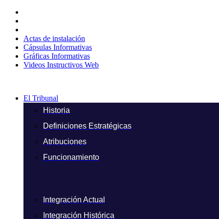
Ir
al
contenido
Actas de instalación
Cápsulas Informativas
Gráficas Informativas
Videos Instructivos Web
El Tribunal
Historia
Definiciones Estratégicas
Atribuciones
Funcionamiento
Integración Actual
Integración Histórica