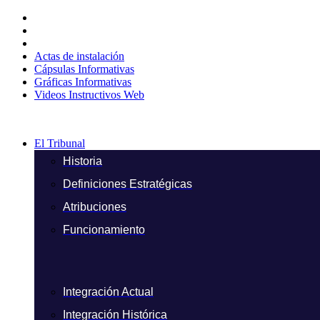
Ir
al
contenido
Actas de instalación
Cápsulas Informativas
Gráficas Informativas
Videos Instructivos Web
El Tribunal
Historia
Definiciones Estratégicas
Atribuciones
Funcionamiento
Integración Actual
Integración Histórica