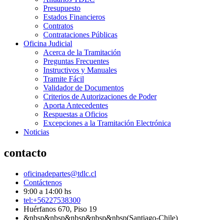
Presupuesto
Estados Financieros
Contratos
Contrataciones Públicas
Oficina Judicial
Acerca de la Tramitación
Preguntas Frecuentes
Instructivos y Manuales
Tramite Fácil
Validador de Documentos
Criterios de Autorizaciones de Poder
Aporta Antecedentes
Respuestas a Oficios
Excepciones a la Tramitación Electrónica
Noticias
contacto
oficinadepartes@tdlc.cl
Contáctenos
9:00 a 14:00 hs
tel:+56227538300
Huérfanos 670, Piso 19
&nbsp&nbsp&nbsp&nbsp&nbsp(Santiago-Chile)