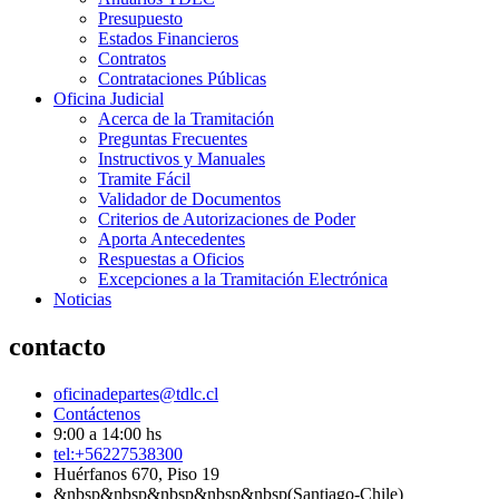
Presupuesto
Estados Financieros
Contratos
Contrataciones Públicas
Oficina Judicial
Acerca de la Tramitación
Preguntas Frecuentes
Instructivos y Manuales
Tramite Fácil
Validador de Documentos
Criterios de Autorizaciones de Poder
Aporta Antecedentes
Respuestas a Oficios
Excepciones a la Tramitación Electrónica
Noticias
contacto
oficinadepartes@tdlc.cl
Contáctenos
9:00 a 14:00 hs
tel:+56227538300
Huérfanos 670, Piso 19
&nbsp&nbsp&nbsp&nbsp&nbsp(Santiago-Chile)