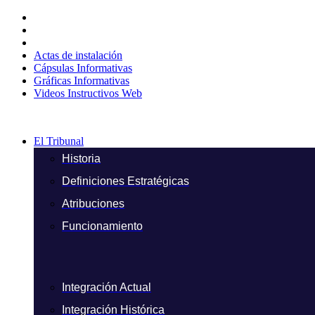
Ir
al
contenido
Actas de instalación
Cápsulas Informativas
Gráficas Informativas
Videos Instructivos Web
El Tribunal
Historia
Definiciones Estratégicas
Atribuciones
Funcionamiento
Integración Actual
Integración Histórica