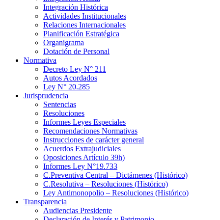
Integración Histórica
Actividades Institucionales
Relaciones Internacionales
Planificación Estratégica
Organigrama
Dotación de Personal
Normativa
Decreto Ley N° 211
Autos Acordados
Ley N° 20.285
Jurisprudencia
Sentencias
Resoluciones
Informes Leyes Especiales
Recomendaciones Normativas
Instrucciones de carácter general
Acuerdos Extrajudiciales
Oposiciones Artículo 39h)
Informes Ley N°19.733
C.Preventiva Central – Dictámenes (Histórico)
C.Resolutiva – Resoluciones (Histórico)
Ley Antimonopolio – Resoluciones (Histórico)
Transparencia
Audiencias Presidente
Declaración de Interés y Patrimonio