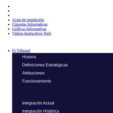
Ir
al
contenido
Actas de instalación
Cápsulas Informativas
Gráficas Informativas
Videos Instructivos Web
El Tribunal
Historia
Definiciones Estratégicas
Atribuciones
Funcionamiento
Integración Actual
Integración Histórica