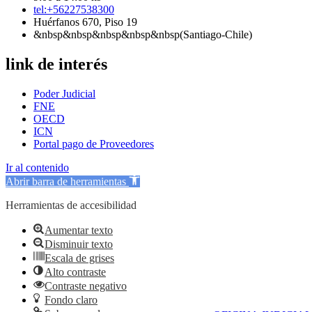
tel:+56227538300
Huérfanos 670, Piso 19
&nbsp&nbsp&nbsp&nbsp&nbsp(Santiago-Chile)
link de interés
Poder Judicial
FNE
OECD
ICN
Portal pago de Proveedores
Ir al contenido
Abrir barra de herramientas
Herramientas de accesibilidad
Aumentar texto
Disminuir texto
Escala de grises
Alto contraste
Contraste negativo
Fondo claro