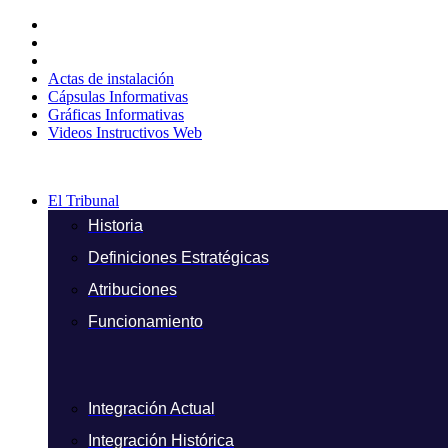
Ir
al
contenido
Actas de instalación
Cápsulas Informativas
Gráficas Informativas
Videos Instructivos Web
El Tribunal
Historia
Definiciones Estratégicas
Atribuciones
Funcionamiento
Integración Actual
Integración Histórica