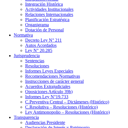
Integración Histórica
Actividades Institucionales
Relaciones Internacionales
Planificación Estratégica
Organigrama
Dotación de Personal
Normativa
Decreto Ley N° 211
Autos Acordados
Ley N° 20.285
Jurisprudencia
Sentencias
Resoluciones
Informes Leyes Especiales
Recomendaciones Normativas
Instrucciones de carácter general
Acuerdos Extrajudiciales
Oposiciones Artículo 39h)
Informes Ley N°19.733
C.Preventiva Central – Dictámenes (Histórico)
C.Resolutiva – Resoluciones (Histórico)
Ley Antimonopolio – Resoluciones (Histórico)
Transparencia
Audiencias Presidente
Declaración de Interés y Patrimonio