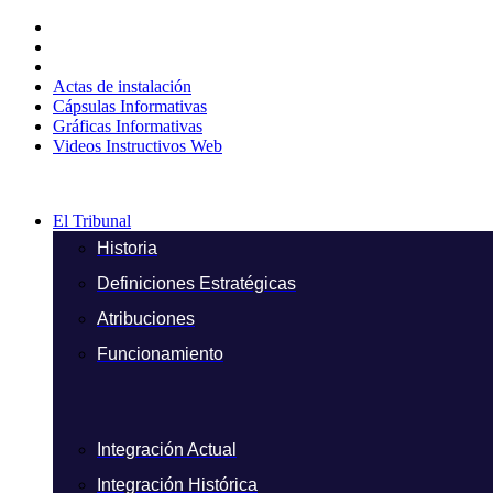
Ir
al
contenido
Actas de instalación
Cápsulas Informativas
Gráficas Informativas
Videos Instructivos Web
El Tribunal
Historia
Definiciones Estratégicas
Atribuciones
Funcionamiento
Integración Actual
Integración Histórica