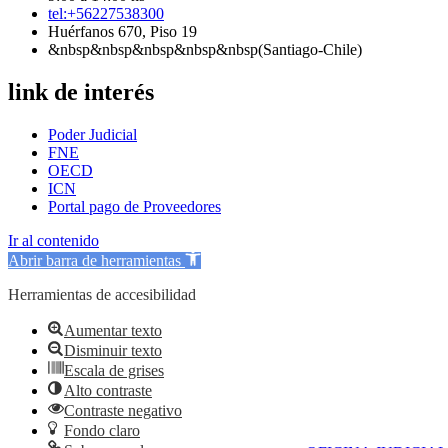
tel:+56227538300
Huérfanos 670, Piso 19
&nbsp&nbsp&nbsp&nbsp&nbsp(Santiago-Chile)
link de interés
Poder Judicial
FNE
OECD
ICN
Portal pago de Proveedores
Ir al contenido
Abrir barra de herramientas
Herramientas de accesibilidad
Aumentar texto
Disminuir texto
Escala de grises
Alto contraste
Contraste negativo
Fondo claro