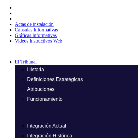
Ir
al
contenido
Actas de instalación
Cápsulas Informativas
Gráficas Informativas
Videos Instructivos Web
El Tribunal
Historia
Definiciones Estratégicas
Atribuciones
Funcionamiento
Integración Actual
Integración Histórica