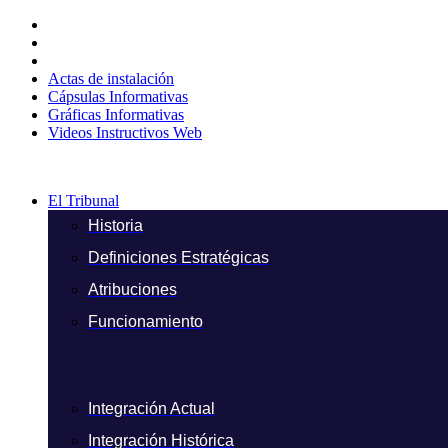
Ir
al
contenido
Actas de instalación
Cápsulas Informativas
Gráficas Informativas
Videos Instructivos Web
El Tribunal
Historia
Definiciones Estratégicas
Atribuciones
Funcionamiento
Integración Actual
Integración Histórica