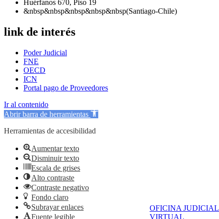
Huérfanos 670, Piso 19
&nbsp&nbsp&nbsp&nbsp&nbsp(Santiago-Chile)
link de interés
Poder Judicial
FNE
OECD
ICN
Portal pago de Proveedores
Ir al contenido
Abrir barra de herramientas
Herramientas de accesibilidad
Aumentar texto
Disminuir texto
Escala de grises
Alto contraste
Contraste negativo
Fondo claro
Subrayar enlaces
OFICINA JUDICIAL
Fuente legible
VIRTUAL