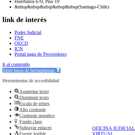
Huérfanos 670, Piso 19
&nbsp&nbsp&nbsp&nbsp&nbsp(Santiago-Chile)
link de interés
Poder Judicial
FNE
OECD
ICN
Portal pago de Proveedores
Ir al contenido
Abrir barra de herramientas
Herramientas de accesibilidad
Aumentar texto
Disminuir texto
Escala de grises
Alto contraste
Contraste negativo
Fondo claro
Subrayar enlaces
OFICINA JUDICIAL
Fuente legible
VIRTUAL