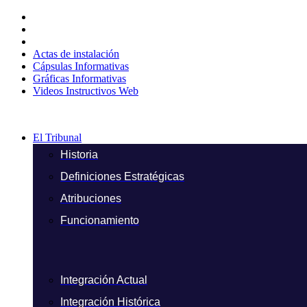
Ir
al
contenido
Actas de instalación
Cápsulas Informativas
Gráficas Informativas
Videos Instructivos Web
El Tribunal
Historia
Definiciones Estratégicas
Atribuciones
Funcionamiento
Integración Actual
Integración Histórica