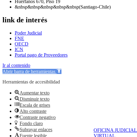
Huérfanos 670, Piso 19
&nbsp&nbsp&nbsp&nbsp&nbsp(Santiago-Chile)
link de interés
Poder Judicial
FNE
OECD
ICN
Portal pago de Proveedores
Ir al contenido
Abrir barra de herramientas
Herramientas de accesibilidad
Aumentar texto
Disminuir texto
Escala de grises
Alto contraste
Contraste negativo
Fondo claro
Subrayar enlaces
OFICINA JUDICIAL
Fuente legible
VIRTUAL