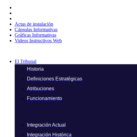
Ir
al
contenido
Actas de instalación
Cápsulas Informativas
Gráficas Informativas
Videos Instructivos Web
El Tribunal
Historia
Definiciones Estratégicas
Atribuciones
Funcionamiento
Integración Actual
Integración Histórica