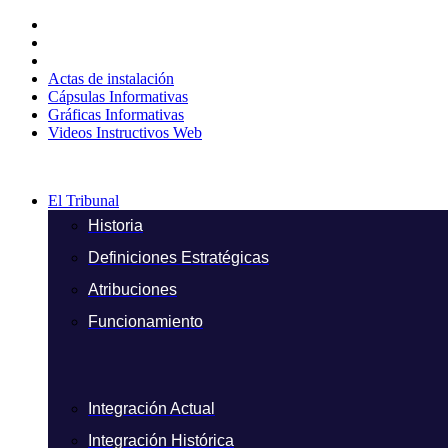
Ir
al
contenido
Actas de instalación
Cápsulas Informativas
Gráficas Informativas
Videos Instructivos Web
El Tribunal
Historia
Definiciones Estratégicas
Atribuciones
Funcionamiento
Integración Actual
Integración Histórica