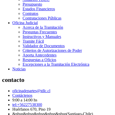
Presupuesto
Estados Financieros
Contratos
Contrataciones Públicas
Oficina Judicial
Acerca de la Tramitación
Preguntas Frecuentes
Instructivos y Manuales
Tramite Fácil
Validador de Documentos
Criterios de Autorizaciones de Poder
Aporta Antecedentes
Respuestas a Oficios
Excepciones a la Tramitación Electrónica
Noticias
contacto
oficinadepartes@tdlc.cl
Contáctenos
9:00 a 14:00 hs
tel:+56227538300
Huérfanos 670, Piso 19
&nbsp&nbsp&nbsp&nbsp&nbsp(Santiago-Chile)