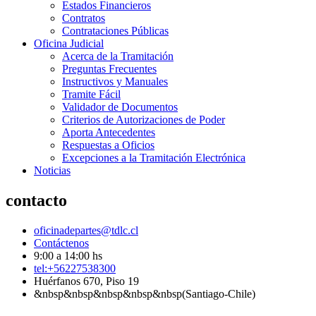
Estados Financieros
Contratos
Contrataciones Públicas
Oficina Judicial
Acerca de la Tramitación
Preguntas Frecuentes
Instructivos y Manuales
Tramite Fácil
Validador de Documentos
Criterios de Autorizaciones de Poder
Aporta Antecedentes
Respuestas a Oficios
Excepciones a la Tramitación Electrónica
Noticias
contacto
oficinadepartes@tdlc.cl
Contáctenos
9:00 a 14:00 hs
tel:+56227538300
Huérfanos 670, Piso 19
&nbsp&nbsp&nbsp&nbsp&nbsp(Santiago-Chile)