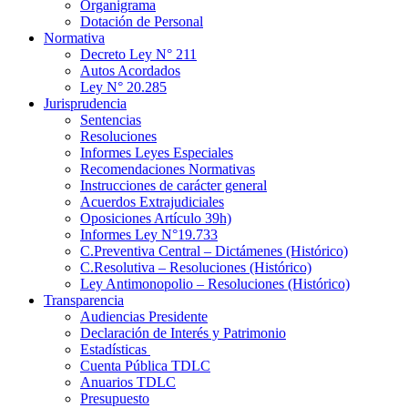
Organigrama
Dotación de Personal
Normativa
Decreto Ley N° 211
Autos Acordados
Ley N° 20.285
Jurisprudencia
Sentencias
Resoluciones
Informes Leyes Especiales
Recomendaciones Normativas
Instrucciones de carácter general
Acuerdos Extrajudiciales
Oposiciones Artículo 39h)
Informes Ley N°19.733
C.Preventiva Central – Dictámenes (Histórico)
C.Resolutiva – Resoluciones (Histórico)
Ley Antimonopolio – Resoluciones (Histórico)
Transparencia
Audiencias Presidente
Declaración de Interés y Patrimonio
Estadísticas
Cuenta Pública TDLC
Anuarios TDLC
Presupuesto