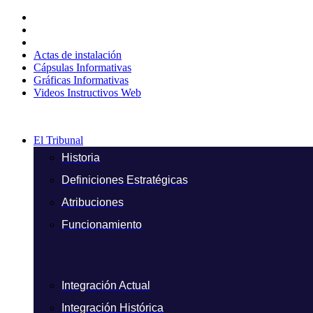
Ir
al
contenido
Actas de instalación
Cápsulas Informativas
Gráficas Informativas
Videos Instructivos Web
El Tribunal
Historia
Definiciones Estratégicas
Atribuciones
Funcionamiento
Integración Actual
Integración Histórica