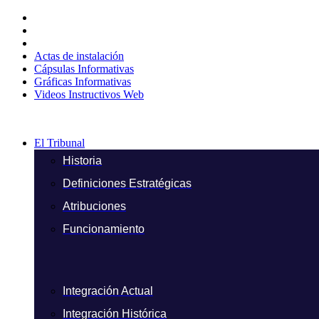
Ir
al
contenido
Actas de instalación
Cápsulas Informativas
Gráficas Informativas
Videos Instructivos Web
El Tribunal
Historia
Definiciones Estratégicas
Atribuciones
Funcionamiento
Integración Actual
Integración Histórica