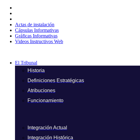
Ir
al
contenido
Actas de instalación
Cápsulas Informativas
Gráficas Informativas
Videos Instructivos Web
El Tribunal
Historia
Definiciones Estratégicas
Atribuciones
Funcionamiento
Integración Actual
Integración Histórica