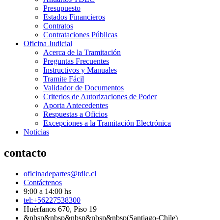
Presupuesto
Estados Financieros
Contratos
Contrataciones Públicas
Oficina Judicial
Acerca de la Tramitación
Preguntas Frecuentes
Instructivos y Manuales
Tramite Fácil
Validador de Documentos
Criterios de Autorizaciones de Poder
Aporta Antecedentes
Respuestas a Oficios
Excepciones a la Tramitación Electrónica
Noticias
contacto
oficinadepartes@tdlc.cl
Contáctenos
9:00 a 14:00 hs
tel:+56227538300
Huérfanos 670, Piso 19
&nbsp&nbsp&nbsp&nbsp&nbsp(Santiago-Chile)