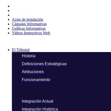
Ir
al
contenido
Actas de instalación
Cápsulas Informativas
Gráficas Informativas
Videos Instructivos Web
El Tribunal
Historia
Definiciones Estratégicas
Atribuciones
Funcionamiento
Integración Actual
Integración Histórica