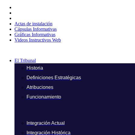
Ir
al
contenido
Actas de instalación
Cápsulas Informativas
Gráficas Informativas
Videos Instructivos Web
El Tribunal
Historia
Definiciones Estratégicas
Atribuciones
Funcionamiento
Integración Actual
Integración Histórica