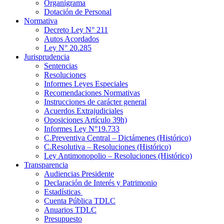
Organigrama
Dotación de Personal
Normativa
Decreto Ley N° 211
Autos Acordados
Ley N° 20.285
Jurisprudencia
Sentencias
Resoluciones
Informes Leyes Especiales
Recomendaciones Normativas
Instrucciones de carácter general
Acuerdos Extrajudiciales
Oposiciones Artículo 39h)
Informes Ley N°19.733
C.Preventiva Central – Dictámenes (Histórico)
C.Resolutiva – Resoluciones (Histórico)
Ley Antimonopolio – Resoluciones (Histórico)
Transparencia
Audiencias Presidente
Declaración de Interés y Patrimonio
Estadísticas
Cuenta Pública TDLC
Anuarios TDLC
Presupuesto