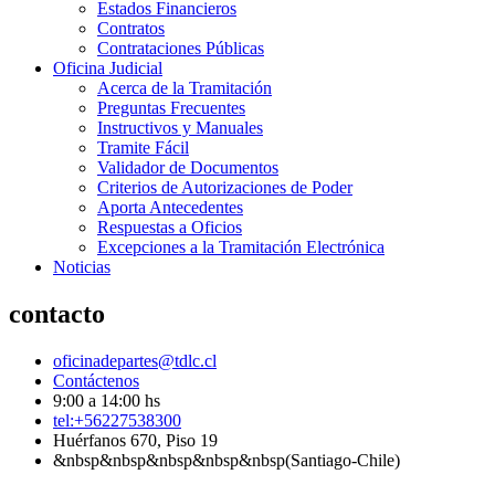
Estados Financieros
Contratos
Contrataciones Públicas
Oficina Judicial
Acerca de la Tramitación
Preguntas Frecuentes
Instructivos y Manuales
Tramite Fácil
Validador de Documentos
Criterios de Autorizaciones de Poder
Aporta Antecedentes
Respuestas a Oficios
Excepciones a la Tramitación Electrónica
Noticias
contacto
oficinadepartes@tdlc.cl
Contáctenos
9:00 a 14:00 hs
tel:+56227538300
Huérfanos 670, Piso 19
&nbsp&nbsp&nbsp&nbsp&nbsp(Santiago-Chile)