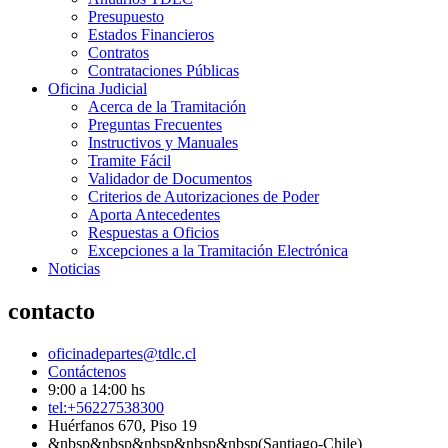
Presupuesto
Estados Financieros
Contratos
Contrataciones Públicas
Oficina Judicial
Acerca de la Tramitación
Preguntas Frecuentes
Instructivos y Manuales
Tramite Fácil
Validador de Documentos
Criterios de Autorizaciones de Poder
Aporta Antecedentes
Respuestas a Oficios
Excepciones a la Tramitación Electrónica
Noticias
contacto
oficinadepartes@tdlc.cl
Contáctenos
9:00 a 14:00 hs
tel:+56227538300
Huérfanos 670, Piso 19
&nbsp&nbsp&nbsp&nbsp&nbsp(Santiago-Chile)