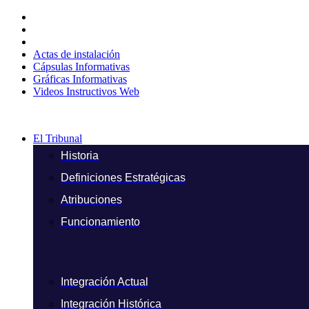
Ir
al
contenido
Actas de instalación
Cápsulas Informativas
Gráficas Informativas
Videos Instructivos Web
El Tribunal
Historia
Definiciones Estratégicas
Atribuciones
Funcionamiento
Integración Actual
Integración Histórica