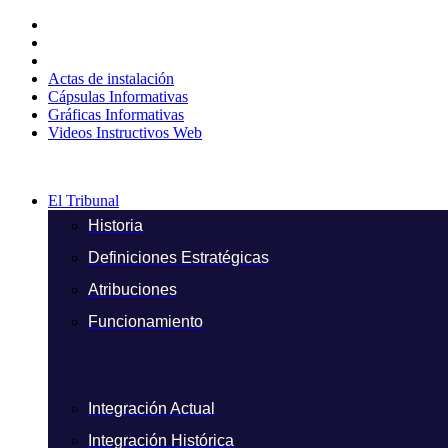
Ir
al
contenido
Actas de instalación
Cápsulas Informativas
Gráficas Informativas
Videos Instructivos Web
El Tribunal
Historia
Definiciones Estratégicas
Atribuciones
Funcionamiento
Integración Actual
Integración Histórica