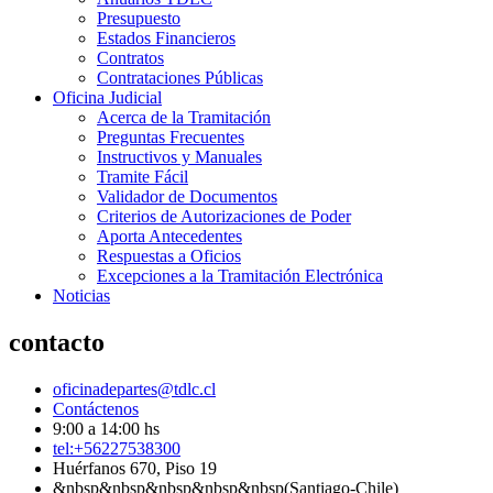
Presupuesto
Estados Financieros
Contratos
Contrataciones Públicas
Oficina Judicial
Acerca de la Tramitación
Preguntas Frecuentes
Instructivos y Manuales
Tramite Fácil
Validador de Documentos
Criterios de Autorizaciones de Poder
Aporta Antecedentes
Respuestas a Oficios
Excepciones a la Tramitación Electrónica
Noticias
contacto
oficinadepartes@tdlc.cl
Contáctenos
9:00 a 14:00 hs
tel:+56227538300
Huérfanos 670, Piso 19
&nbsp&nbsp&nbsp&nbsp&nbsp(Santiago-Chile)