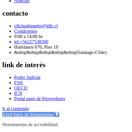
Noticias
contacto
oficinadepartes@tdlc.cl
Contáctenos
9:00 a 14:00 hs
tel:+56227538300
Huérfanos 670, Piso 19
&nbsp&nbsp&nbsp&nbsp&nbsp(Santiago-Chile)
link de interés
Poder Judicial
FNE
OECD
ICN
Portal pago de Proveedores
Ir al contenido
Abrir barra de herramientas
Herramientas de accesibilidad