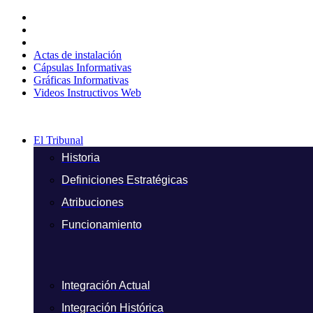
Ir
al
contenido
Actas de instalación
Cápsulas Informativas
Gráficas Informativas
Videos Instructivos Web
El Tribunal
Historia
Definiciones Estratégicas
Atribuciones
Funcionamiento
Integración Actual
Integración Histórica