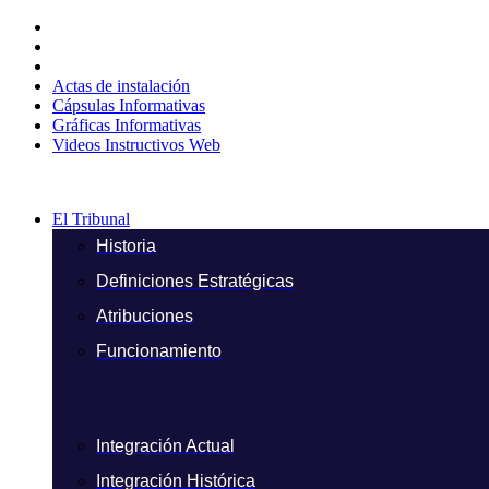
Ir
al
contenido
Actas de instalación
Cápsulas Informativas
Gráficas Informativas
Videos Instructivos Web
El Tribunal
Historia
Definiciones Estratégicas
Atribuciones
Funcionamiento
Integración Actual
Integración Histórica