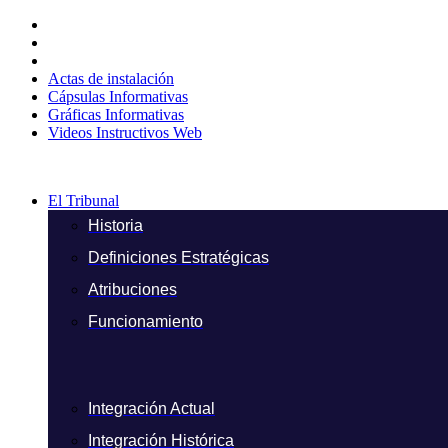
Ir
al
contenido
Actas de instalación
Cápsulas Informativas
Gráficas Informativas
Videos Instructivos Web
El Tribunal
Historia
Definiciones Estratégicas
Atribuciones
Funcionamiento
Integración Actual
Integración Histórica