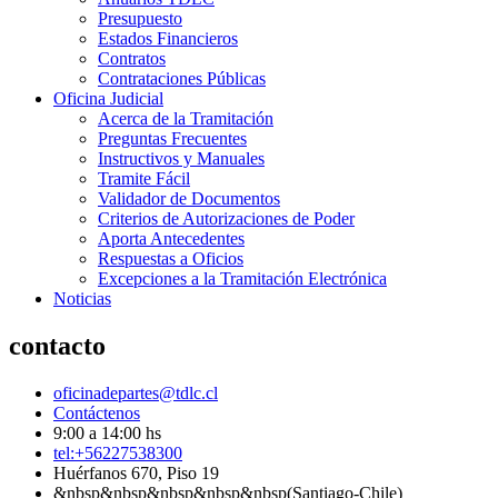
Presupuesto
Estados Financieros
Contratos
Contrataciones Públicas
Oficina Judicial
Acerca de la Tramitación
Preguntas Frecuentes
Instructivos y Manuales
Tramite Fácil
Validador de Documentos
Criterios de Autorizaciones de Poder
Aporta Antecedentes
Respuestas a Oficios
Excepciones a la Tramitación Electrónica
Noticias
contacto
oficinadepartes@tdlc.cl
Contáctenos
9:00 a 14:00 hs
tel:+56227538300
Huérfanos 670, Piso 19
&nbsp&nbsp&nbsp&nbsp&nbsp(Santiago-Chile)