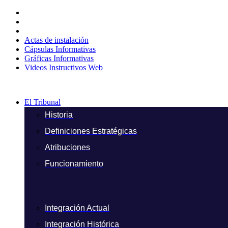
Ir
al
contenido
Actas de instalación
Cápsulas Informativas
Gráficas Informativas
Videos Instructivos Web
El Tribunal
Historia
Definiciones Estratégicas
Atribuciones
Funcionamiento
Integración Actual
Integración Histórica