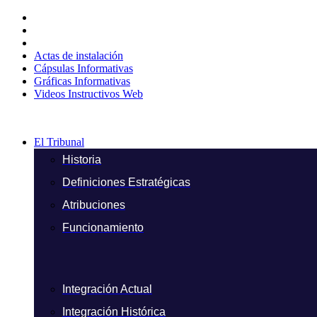
Ir
al
contenido
Actas de instalación
Cápsulas Informativas
Gráficas Informativas
Videos Instructivos Web
El Tribunal
Historia
Definiciones Estratégicas
Atribuciones
Funcionamiento
Integración Actual
Integración Histórica