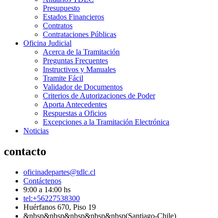
Presupuesto
Estados Financieros
Contratos
Contrataciones Públicas
Oficina Judicial
Acerca de la Tramitación
Preguntas Frecuentes
Instructivos y Manuales
Tramite Fácil
Validador de Documentos
Criterios de Autorizaciones de Poder
Aporta Antecedentes
Respuestas a Oficios
Excepciones a la Tramitación Electrónica
Noticias
contacto
oficinadepartes@tdlc.cl
Contáctenos
9:00 a 14:00 hs
tel:+56227538300
Huérfanos 670, Piso 19
&nbsp&nbsp&nbsp&nbsp&nbsp(Santiago-Chile)