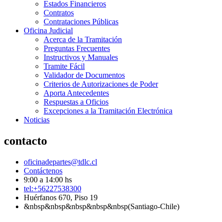
Estados Financieros
Contratos
Contrataciones Públicas
Oficina Judicial
Acerca de la Tramitación
Preguntas Frecuentes
Instructivos y Manuales
Tramite Fácil
Validador de Documentos
Criterios de Autorizaciones de Poder
Aporta Antecedentes
Respuestas a Oficios
Excepciones a la Tramitación Electrónica
Noticias
contacto
oficinadepartes@tdlc.cl
Contáctenos
9:00 a 14:00 hs
tel:+56227538300
Huérfanos 670, Piso 19
&nbsp&nbsp&nbsp&nbsp&nbsp(Santiago-Chile)