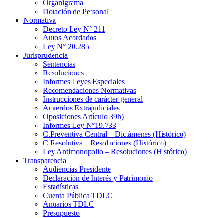
Organigrama
Dotación de Personal
Normativa
Decreto Ley N° 211
Autos Acordados
Ley N° 20.285
Jurisprudencia
Sentencias
Resoluciones
Informes Leyes Especiales
Recomendaciones Normativas
Instrucciones de carácter general
Acuerdos Extrajudiciales
Oposiciones Artículo 39h)
Informes Ley N°19.733
C.Preventiva Central – Dictámenes (Histórico)
C.Resolutiva – Resoluciones (Histórico)
Ley Antimonopolio – Resoluciones (Histórico)
Transparencia
Audiencias Presidente
Declaración de Interés y Patrimonio
Estadísticas
Cuenta Pública TDLC
Anuarios TDLC
Presupuesto