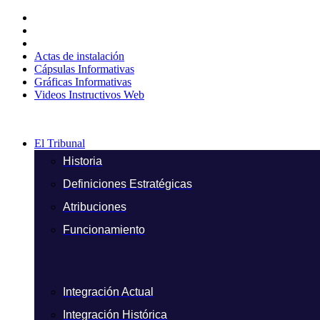
Ir
al
contenido
Actas de instalación
Cápsulas Informativas
Gráficas Informativas
Videos Instructivos Web
El Tribunal
Historia
Definiciones Estratégicas
Atribuciones
Funcionamiento
Integración Actual
Integración Histórica