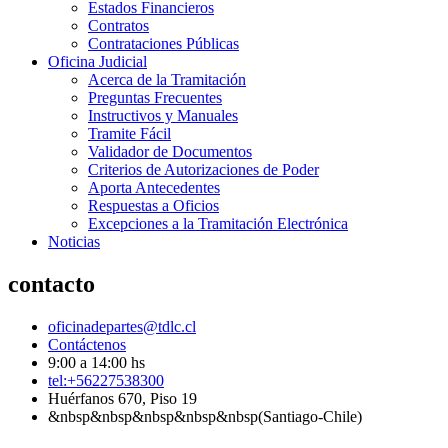
Estados Financieros
Contratos
Contrataciones Públicas
Oficina Judicial
Acerca de la Tramitación
Preguntas Frecuentes
Instructivos y Manuales
Tramite Fácil
Validador de Documentos
Criterios de Autorizaciones de Poder
Aporta Antecedentes
Respuestas a Oficios
Excepciones a la Tramitación Electrónica
Noticias
contacto
oficinadepartes@tdlc.cl
Contáctenos
9:00 a 14:00 hs
tel:+56227538300
Huérfanos 670, Piso 19
&nbsp&nbsp&nbsp&nbsp&nbsp(Santiago-Chile)