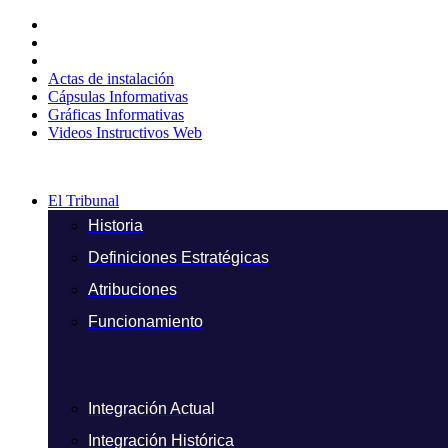
Ir
al
contenido
Actas de instalación
Cápsulas Informativas
Gráficas Informativas
Videos Instructivos Web
El Tribunal
Historia
Definiciones Estratégicas
Atribuciones
Funcionamiento
Integración Actual
Integración Histórica