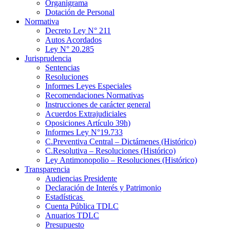
Organigrama
Dotación de Personal
Normativa
Decreto Ley N° 211
Autos Acordados
Ley N° 20.285
Jurisprudencia
Sentencias
Resoluciones
Informes Leyes Especiales
Recomendaciones Normativas
Instrucciones de carácter general
Acuerdos Extrajudiciales
Oposiciones Artículo 39h)
Informes Ley N°19.733
C.Preventiva Central – Dictámenes (Histórico)
C.Resolutiva – Resoluciones (Histórico)
Ley Antimonopolio – Resoluciones (Histórico)
Transparencia
Audiencias Presidente
Declaración de Interés y Patrimonio
Estadísticas
Cuenta Pública TDLC
Anuarios TDLC
Presupuesto