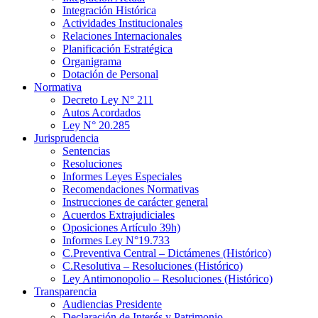
Integración Histórica
Actividades Institucionales
Relaciones Internacionales
Planificación Estratégica
Organigrama
Dotación de Personal
Normativa
Decreto Ley N° 211
Autos Acordados
Ley N° 20.285
Jurisprudencia
Sentencias
Resoluciones
Informes Leyes Especiales
Recomendaciones Normativas
Instrucciones de carácter general
Acuerdos Extrajudiciales
Oposiciones Artículo 39h)
Informes Ley N°19.733
C.Preventiva Central – Dictámenes (Histórico)
C.Resolutiva – Resoluciones (Histórico)
Ley Antimonopolio – Resoluciones (Histórico)
Transparencia
Audiencias Presidente
Declaración de Interés y Patrimonio