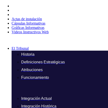
Ir
al
contenido
Actas de instalación
Cápsulas Informativas
Gráficas Informativas
Videos Instructivos Web
El Tribunal
Historia
Definiciones Estratégicas
Atribuciones
Funcionamiento
Integración Actual
Integración Histórica