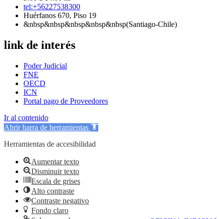
tel:+56227538300
Huérfanos 670, Piso 19
&nbsp&nbsp&nbsp&nbsp&nbsp(Santiago-Chile)
link de interés
Poder Judicial
FNE
OECD
ICN
Portal pago de Proveedores
Ir al contenido
Abrir barra de herramientas
Herramientas de accesibilidad
Aumentar texto
Disminuir texto
Escala de grises
Alto contraste
Contraste negativo
Fondo claro