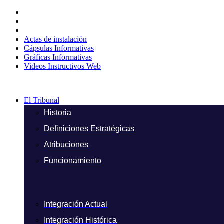
Ir
al
contenido
Actas de instalación
Cápsulas Informativas
Gráficas Informativas
Videos Instructivos Web
El Tribunal
Historia
Definiciones Estratégicas
Atribuciones
Funcionamiento
Integración Actual
Integración Histórica