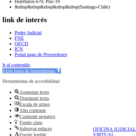
Huérfanos 670, Piso 19
&nbsp&nbsp&nbsp&nbsp&nbsp(Santiago-Chile)
link de interés
Poder Judicial
FNE
OECD
ICN
Portal pago de Proveedores
Ir al contenido
Abrir barra de herramientas
Herramientas de accesibilidad
Aumentar texto
Disminuir texto
Escala de grises
Alto contraste
Contraste negativo
Fondo claro
Subrayar enlaces
OFICINA JUDICIAL
Fuente legible
VIRTUAL