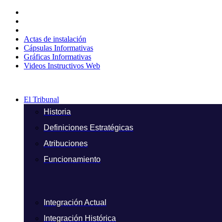
Ir
al
contenido
Actas de instalación
Cápsulas Informativas
Gráficas Informativas
Videos Instructivos Web
El Tribunal
Historia
Definiciones Estratégicas
Atribuciones
Funcionamiento
Integración Actual
Integración Histórica