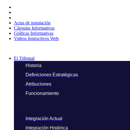
Ir
al
contenido
Actas de instalación
Cápsulas Informativas
Gráficas Informativas
Videos Instructivos Web
El Tribunal
Historia
Definiciones Estratégicas
Atribuciones
Funcionamiento
Integración Actual
Integración Histórica