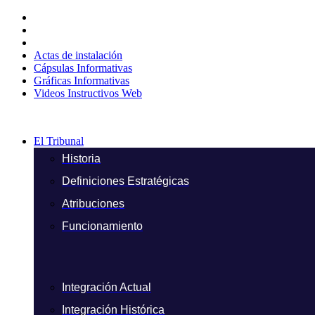
Ir
al
contenido
Actas de instalación
Cápsulas Informativas
Gráficas Informativas
Videos Instructivos Web
El Tribunal
Historia
Definiciones Estratégicas
Atribuciones
Funcionamiento
Integración Actual
Integración Histórica