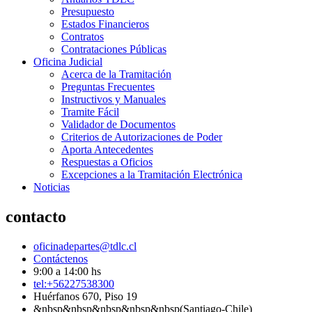
Presupuesto
Estados Financieros
Contratos
Contrataciones Públicas
Oficina Judicial
Acerca de la Tramitación
Preguntas Frecuentes
Instructivos y Manuales
Tramite Fácil
Validador de Documentos
Criterios de Autorizaciones de Poder
Aporta Antecedentes
Respuestas a Oficios
Excepciones a la Tramitación Electrónica
Noticias
contacto
oficinadepartes@tdlc.cl
Contáctenos
9:00 a 14:00 hs
tel:+56227538300
Huérfanos 670, Piso 19
&nbsp&nbsp&nbsp&nbsp&nbsp(Santiago-Chile)