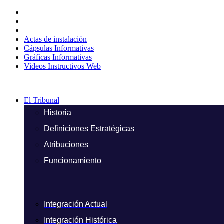
Ir
al
contenido
Actas de instalación
Cápsulas Informativas
Gráficas Informativas
Videos Instructivos Web
El Tribunal
Historia
Definiciones Estratégicas
Atribuciones
Funcionamiento
Integración Actual
Integración Histórica