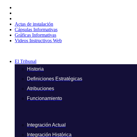
Ir
al
contenido
Actas de instalación
Cápsulas Informativas
Gráficas Informativas
Videos Instructivos Web
El Tribunal
Historia
Definiciones Estratégicas
Atribuciones
Funcionamiento
Integración Actual
Integración Histórica