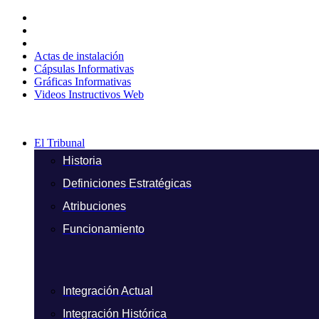
Ir
al
contenido
Actas de instalación
Cápsulas Informativas
Gráficas Informativas
Videos Instructivos Web
El Tribunal
Historia
Definiciones Estratégicas
Atribuciones
Funcionamiento
Integración Actual
Integración Histórica