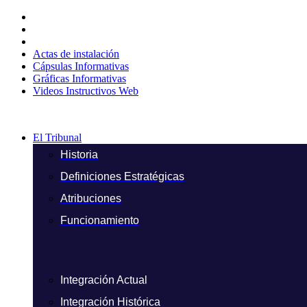
Ir
al
contenido
Actas de instalación
Cápsulas Informativas
Gráficas Informativas
Videos Instructivos Web
El Tribunal
Historia
Definiciones Estratégicas
Atribuciones
Funcionamiento
Integración Actual
Integración Histórica