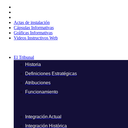
Ir
al
contenido
Actas de instalación
Cápsulas Informativas
Gráficas Informativas
Videos Instructivos Web
El Tribunal
Historia
Definiciones Estratégicas
Atribuciones
Funcionamiento
Integración Actual
Integración Histórica