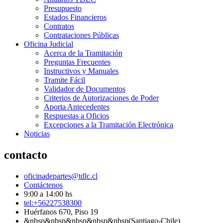
Presupuesto
Estados Financieros
Contratos
Contrataciones Públicas
Oficina Judicial
Acerca de la Tramitación
Preguntas Frecuentes
Instructivos y Manuales
Tramite Fácil
Validador de Documentos
Criterios de Autorizaciones de Poder
Aporta Antecedentes
Respuestas a Oficios
Excepciones a la Tramitación Electrónica
Noticias
contacto
oficinadepartes@tdlc.cl
Contáctenos
9:00 a 14:00 hs
tel:+56227538300
Huérfanos 670, Piso 19
&nbsp&nbsp&nbsp&nbsp&nbsp(Santiago-Chile)