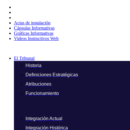
Ir
al
contenido
Actas de instalación
Cápsulas Informativas
Gráficas Informativas
Videos Instructivos Web
El Tribunal
Historia
Definiciones Estratégicas
Atribuciones
Funcionamiento
Integración Actual
Integración Histórica