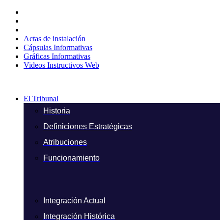
Ir
al
contenido
Actas de instalación
Cápsulas Informativas
Gráficas Informativas
Videos Instructivos Web
El Tribunal
Historia
Definiciones Estratégicas
Atribuciones
Funcionamiento
Integración Actual
Integración Histórica