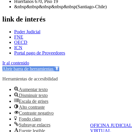
Huérfanos 670, Piso 19
&nbsp&nbsp&nbsp&nbsp&nbsp(Santiago-Chile)
link de interés
Poder Judicial
FNE
OECD
ICN
Portal pago de Proveedores
Ir al contenido
Abrir barra de herramientas
Herramientas de accesibilidad
Aumentar texto
Disminuir texto
Escala de grises
Alto contraste
Contraste negativo
Fondo claro
Subrayar enlaces
OFICINA JUDICIAL
Fuente legible
VIRTUAL