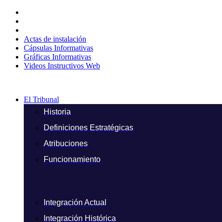
Ir
al
contenido
Actas de instalación
Cápsulas Informativas
Gráficas Informativas
Videos Instructivos Web
El Tribunal
Historia
Definiciones Estratégicas
Atribuciones
Funcionamiento
Integración Actual
Integración Histórica