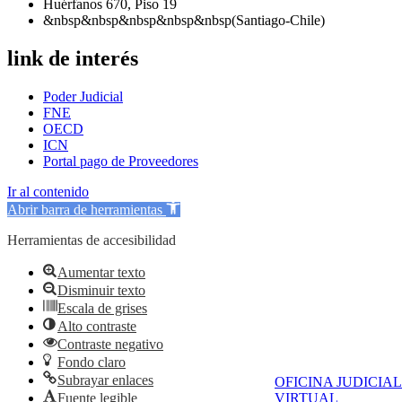
Huérfanos 670, Piso 19
&nbsp&nbsp&nbsp&nbsp&nbsp(Santiago-Chile)
link de interés
Poder Judicial
FNE
OECD
ICN
Portal pago de Proveedores
Ir al contenido
Abrir barra de herramientas
Herramientas de accesibilidad
Aumentar texto
Disminuir texto
Escala de grises
Alto contraste
Contraste negativo
Fondo claro
Subrayar enlaces
OFICINA JUDICIAL
Fuente legible
VIRTUAL