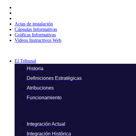
Ir
al
contenido
Actas de instalación
Cápsulas Informativas
Gráficas Informativas
Videos Instructivos Web
El Tribunal
Historia
Definiciones Estratégicas
Atribuciones
Funcionamiento
Integración Actual
Integración Histórica