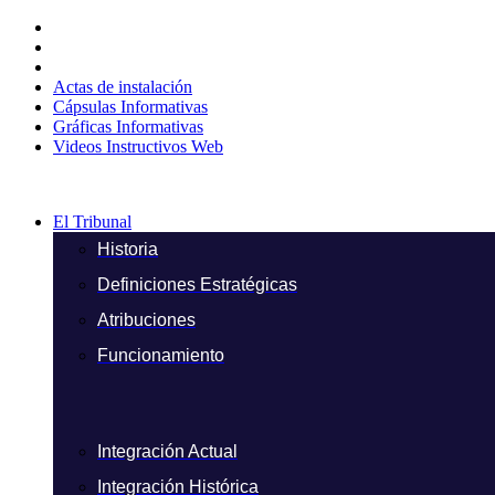
Ir
al
contenido
Actas de instalación
Cápsulas Informativas
Gráficas Informativas
Videos Instructivos Web
El Tribunal
Historia
Definiciones Estratégicas
Atribuciones
Funcionamiento
Integración Actual
Integración Histórica