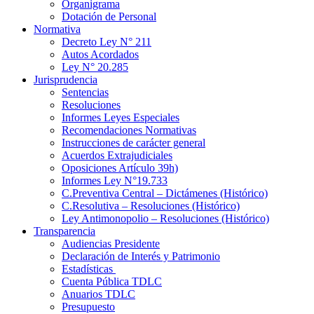
Organigrama
Dotación de Personal
Normativa
Decreto Ley N° 211
Autos Acordados
Ley N° 20.285
Jurisprudencia
Sentencias
Resoluciones
Informes Leyes Especiales
Recomendaciones Normativas
Instrucciones de carácter general
Acuerdos Extrajudiciales
Oposiciones Artículo 39h)
Informes Ley N°19.733
C.Preventiva Central – Dictámenes (Histórico)
C.Resolutiva – Resoluciones (Histórico)
Ley Antimonopolio – Resoluciones (Histórico)
Transparencia
Audiencias Presidente
Declaración de Interés y Patrimonio
Estadísticas
Cuenta Pública TDLC
Anuarios TDLC
Presupuesto