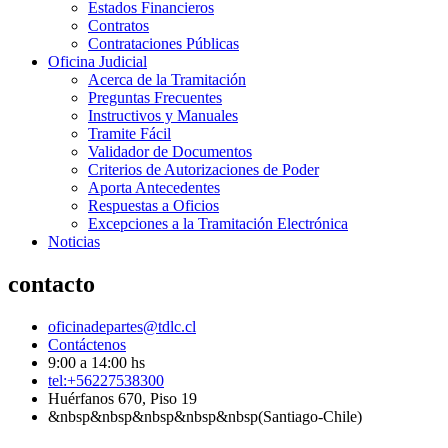
Estados Financieros
Contratos
Contrataciones Públicas
Oficina Judicial
Acerca de la Tramitación
Preguntas Frecuentes
Instructivos y Manuales
Tramite Fácil
Validador de Documentos
Criterios de Autorizaciones de Poder
Aporta Antecedentes
Respuestas a Oficios
Excepciones a la Tramitación Electrónica
Noticias
contacto
oficinadepartes@tdlc.cl
Contáctenos
9:00 a 14:00 hs
tel:+56227538300
Huérfanos 670, Piso 19
&nbsp&nbsp&nbsp&nbsp&nbsp(Santiago-Chile)