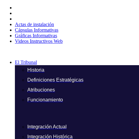
Ir
al
contenido
Actas de instalación
Cápsulas Informativas
Gráficas Informativas
Videos Instructivos Web
El Tribunal
Historia
Definiciones Estratégicas
Atribuciones
Funcionamiento
Integración Actual
Integración Histórica