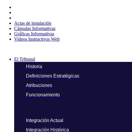
Ir
al
contenido
Actas de instalación
Cápsulas Informativas
Gráficas Informativas
Videos Instructivos Web
El Tribunal
Historia
Definiciones Estratégicas
Atribuciones
Funcionamiento
Integración Actual
Integración Histórica