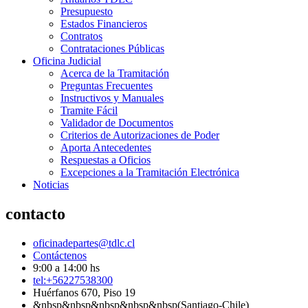
Presupuesto
Estados Financieros
Contratos
Contrataciones Públicas
Oficina Judicial
Acerca de la Tramitación
Preguntas Frecuentes
Instructivos y Manuales
Tramite Fácil
Validador de Documentos
Criterios de Autorizaciones de Poder
Aporta Antecedentes
Respuestas a Oficios
Excepciones a la Tramitación Electrónica
Noticias
contacto
oficinadepartes@tdlc.cl
Contáctenos
9:00 a 14:00 hs
tel:+56227538300
Huérfanos 670, Piso 19
&nbsp&nbsp&nbsp&nbsp&nbsp(Santiago-Chile)