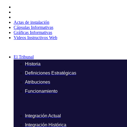
Ir
al
contenido
Actas de instalación
Cápsulas Informativas
Gráficas Informativas
Videos Instructivos Web
El Tribunal
Historia
Definiciones Estratégicas
Atribuciones
Funcionamiento
Integración Actual
Integración Histórica