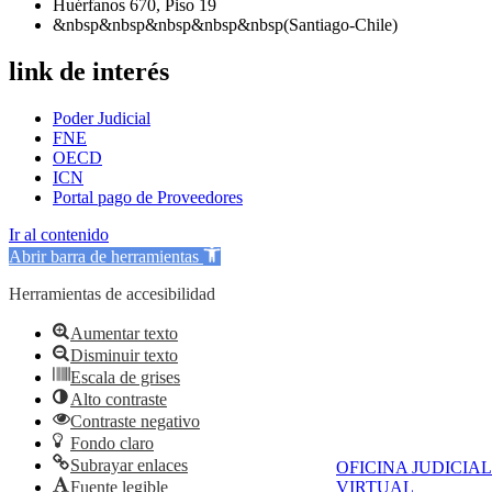
Huérfanos 670, Piso 19
&nbsp&nbsp&nbsp&nbsp&nbsp(Santiago-Chile)
link de interés
Poder Judicial
FNE
OECD
ICN
Portal pago de Proveedores
Ir al contenido
Abrir barra de herramientas
Herramientas de accesibilidad
Aumentar texto
Disminuir texto
Escala de grises
Alto contraste
Contraste negativo
Fondo claro
Subrayar enlaces
OFICINA JUDICIAL
Fuente legible
VIRTUAL