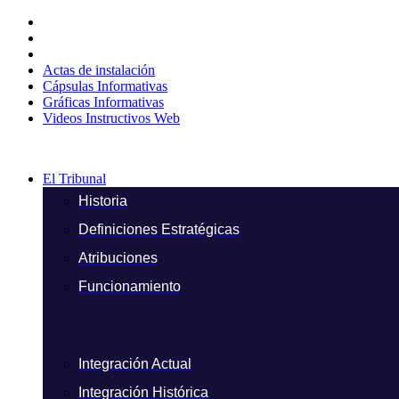
Ir
al
contenido
Actas de instalación
Cápsulas Informativas
Gráficas Informativas
Videos Instructivos Web
El Tribunal
Historia
Definiciones Estratégicas
Atribuciones
Funcionamiento
Integración Actual
Integración Histórica