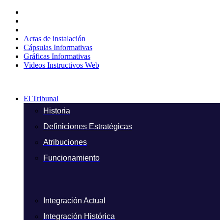
Ir
al
contenido
Actas de instalación
Cápsulas Informativas
Gráficas Informativas
Videos Instructivos Web
El Tribunal
Historia
Definiciones Estratégicas
Atribuciones
Funcionamiento
Integración Actual
Integración Histórica