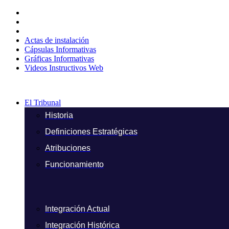
Ir
al
contenido
Actas de instalación
Cápsulas Informativas
Gráficas Informativas
Videos Instructivos Web
El Tribunal
Historia
Definiciones Estratégicas
Atribuciones
Funcionamiento
Integración Actual
Integración Histórica