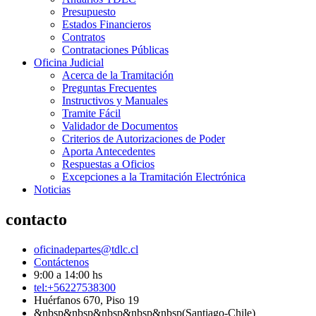
Presupuesto
Estados Financieros
Contratos
Contrataciones Públicas
Oficina Judicial
Acerca de la Tramitación
Preguntas Frecuentes
Instructivos y Manuales
Tramite Fácil
Validador de Documentos
Criterios de Autorizaciones de Poder
Aporta Antecedentes
Respuestas a Oficios
Excepciones a la Tramitación Electrónica
Noticias
contacto
oficinadepartes@tdlc.cl
Contáctenos
9:00 a 14:00 hs
tel:+56227538300
Huérfanos 670, Piso 19
&nbsp&nbsp&nbsp&nbsp&nbsp(Santiago-Chile)