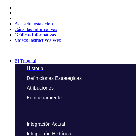
Ir
al
contenido
Actas de instalación
Cápsulas Informativas
Gráficas Informativas
Videos Instructivos Web
El Tribunal
Historia
Definiciones Estratégicas
Atribuciones
Funcionamiento
Integración Actual
Integración Histórica