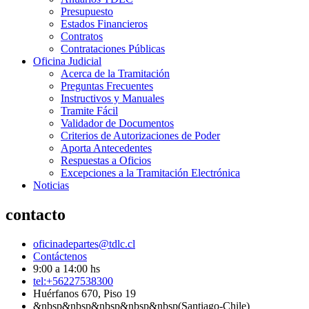
Presupuesto
Estados Financieros
Contratos
Contrataciones Públicas
Oficina Judicial
Acerca de la Tramitación
Preguntas Frecuentes
Instructivos y Manuales
Tramite Fácil
Validador de Documentos
Criterios de Autorizaciones de Poder
Aporta Antecedentes
Respuestas a Oficios
Excepciones a la Tramitación Electrónica
Noticias
contacto
oficinadepartes@tdlc.cl
Contáctenos
9:00 a 14:00 hs
tel:+56227538300
Huérfanos 670, Piso 19
&nbsp&nbsp&nbsp&nbsp&nbsp(Santiago-Chile)