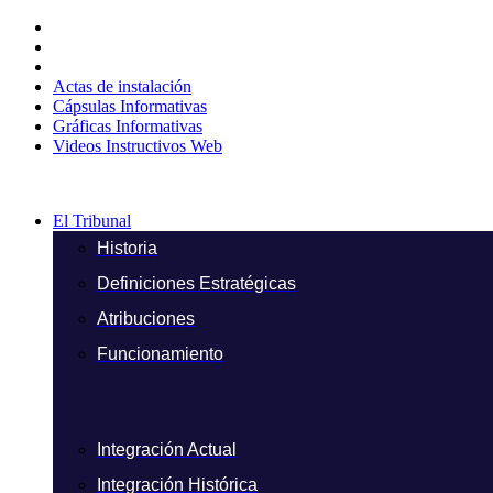
Ir
al
contenido
Actas de instalación
Cápsulas Informativas
Gráficas Informativas
Videos Instructivos Web
El Tribunal
Historia
Definiciones Estratégicas
Atribuciones
Funcionamiento
Integración Actual
Integración Histórica